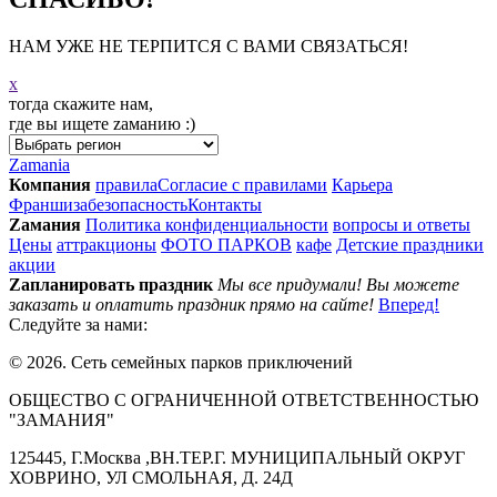
НАМ УЖЕ НЕ ТЕРПИТСЯ С ВАМИ СВЯЗАТЬСЯ!
x
тогда скажите нам,
где вы ищете zаманию :)
Zamania
Компания
правила
Согласие с правилами
Карьера
Франшиза
безопасность
Контакты
Zамания
Политика конфиденциальности
вопросы и ответы
Цeны
аттракционы
ФОТО ПАРКОВ
кафе
Детские праздники
акции
Zапланировать праздник
Мы все придумали! Вы можете
заказать и оплатить праздник прямо на сайте!
Вперед!
Следуйте за нами:
© 2026. Сеть семейных парков приключений
ОБЩЕСТВО С ОГРАНИЧЕННОЙ ОТВЕТСТВЕННОСТЬЮ
"ЗАМАНИЯ"
125445, Г.Москва ,ВН.ТЕР.Г. МУНИЦИПАЛЬНЫЙ ОКРУГ
ХОВРИНО, УЛ СМОЛЬНАЯ, Д. 24Д