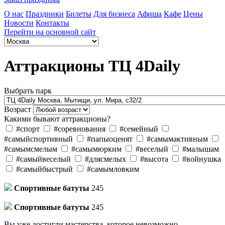
О нас
Праздники
Билеты
Для бизнеса
Афиша
Кафе
Цены
Новости
Контакты
Перейти на основной сайт
Аттракционы ТЦ 4Daily
Выбрать парк
Возраст
Какими бывают аттракционы?
#спорт
#соревнования
#семейный
#самыйспортивный
#папыоценят
#самымактивным
#самымсмелым
#самымюрким
#веселый
#малышам
#самыйвеселый
#длясмелых
#высота
#войнушка
#самыйбыстрый
#самымловким
Спортивные батуты
245
Спортивные батуты
245
Вы уже достигли мастерства, которое невозможно