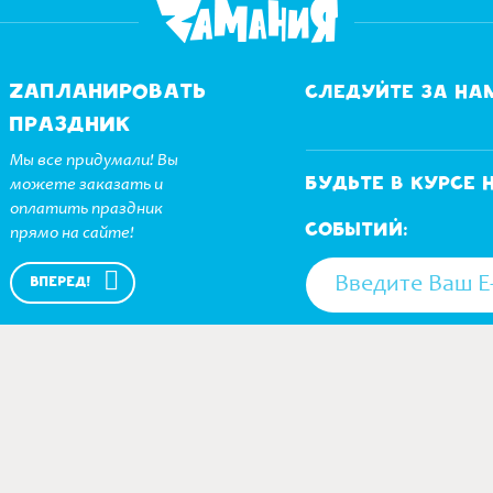
Zапланировать
Следуйте за на
праздник
Мы все придумали! Вы
можете заказать и
Будьте в курсе
оплатить праздник
событий:
прямо на сайте!
ВПЕРЕД!
НАСТОЯЩИМ ВЫРАЖАЮ СВ
Телефон: +7 (495) 
Детские праздники
© 2026. Сеть семейных парков приключений
БЩЕСТВО С ОГРАНИЧЕННОЙ ОТВЕТСТВЕННОСТЬЮ "ЗАМАНИ
Купить билеты онлайн
осква ,ВН.ТЕР.Г. МУНИЦИПАЛЬНЫЙ ОКРУГ ХОВРИНО, УЛ СМОЛ
Программа лояльности