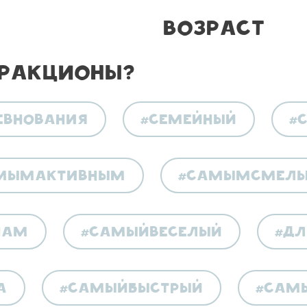
Возраст
ракционы?
евнования
#семейный
#
мымактивным
#самымсмел
шам
#самыйвеселый
#д
а
#самыйбыстрый
#сам