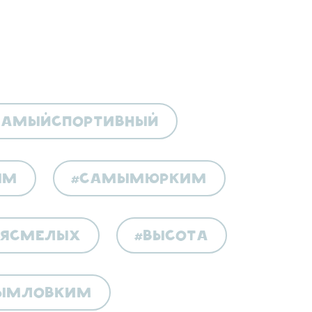
самыйспортивный
ым
#самымюрким
лясмелых
#высота
ымловким