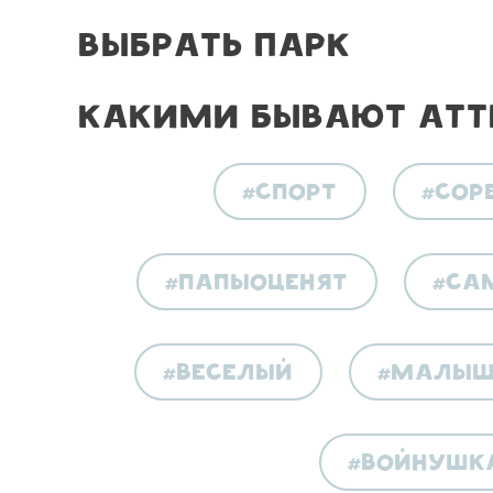
Выбрать парк
Какими бывают атт
#спорт
#сор
#папыоценят
#са
#веселый
#малы
#войнушк