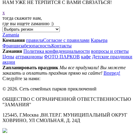
НАМ УЖЕ НЕ ТЕРПИТСЯ С ВАМИ СВЯЗАТЬСЯ!
x
тогда скажите нам,
где вы ищете zаманию :)
Zamania
Компания
правила
Согласие с правилами
Карьера
Франшиза
безопасность
Контакты
Zамания
Политика конфиденциальности
вопросы и ответы
Цeны
аттракционы
ФОТО ПАРКОВ
кафе
Детские праздники
акции
Zапланировать праздник
Мы все придумали! Вы можете
заказать и оплатить праздник прямо на сайте!
Вперед!
Следуйте за нами:
© 2026. Сеть семейных парков приключений
ОБЩЕСТВО С ОГРАНИЧЕННОЙ ОТВЕТСТВЕННОСТЬЮ
"ЗАМАНИЯ"
125445, Г.Москва ,ВН.ТЕР.Г. МУНИЦИПАЛЬНЫЙ ОКРУГ
ХОВРИНО, УЛ СМОЛЬНАЯ, Д. 24Д