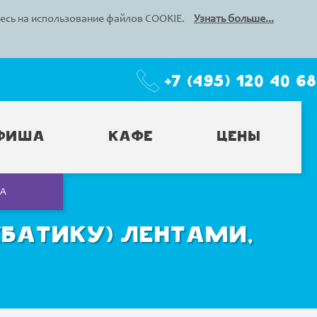
тесь на использование файлов COOKIE.
Узнать больше...
+7 (495) 120 40 68
фиша
Кафе
Цены
СА
батику) лентами,