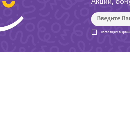
Акции, бон
настоящим выража